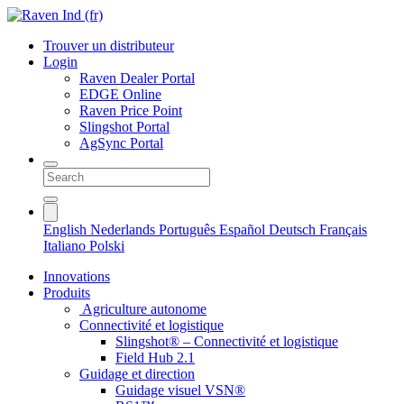
Trouver un distributeur
Login
Raven Dealer Portal
EDGE Online
Raven Price Point
Slingshot Portal
AgSync Portal
English
Nederlands
Português
Español
Deutsch
Français
Italiano
Polski
Innovations
Produits
Agriculture autonome
Connectivité et logistique
Slingshot® – Connectivité et logistique
Field Hub 2.1
Guidage et direction
Guidage visuel VSN®