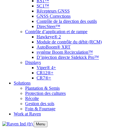
RS1™
SC1™
Récepteurs GNSS
GNSS Corrections
Contrôle de la direction des outils
DirecSteer™
Contrôle d’application et de rampe
Hawkeye® 2
Module de contrôle du débit (RCM)
AutoBoom® XRT
système Boom Recirculation™
D’injection directe Sidekick Pro™
Displays
Viper® 4+
CR12®+
CR7®+
Solutions
Plantation & Semis
Protection des cultures
Récolte
Gestion des sols
Foin & Fourrage
Work at Raven
Menu