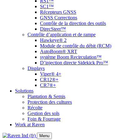
RS1™
SC1™
Récepteurs GNSS
GNSS Corrections
Contrôle de la direction des outils
DirecSteer™
Contrôle d’application et de rampe
Hawkeye® 2
Module de contrôle du débit (RCM)
AutoBoom® XRT
système Boom Recirculation™
D’injection directe Sidekick Pro™
Displays
Viper® 4+
CR12®+
CR7®+
Solutions
Plantation & Semis
Protection des cultures
Récolte
Gestion des sols
Foin & Fourrage
Work at Raven
Menu