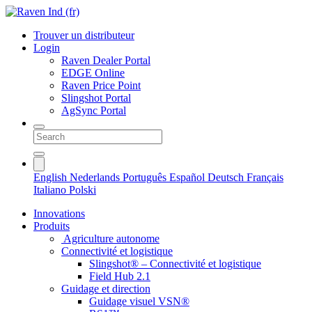
Trouver un distributeur
Login
Raven Dealer Portal
EDGE Online
Raven Price Point
Slingshot Portal
AgSync Portal
English
Nederlands
Português
Español
Deutsch
Français
Italiano
Polski
Innovations
Produits
Agriculture autonome
Connectivité et logistique
Slingshot® – Connectivité et logistique
Field Hub 2.1
Guidage et direction
Guidage visuel VSN®