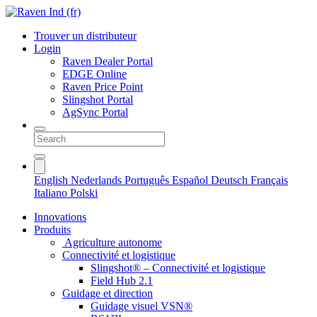
Trouver un distributeur
Login
Raven Dealer Portal
EDGE Online
Raven Price Point
Slingshot Portal
AgSync Portal
English
Nederlands
Português
Español
Deutsch
Français
Italiano
Polski
Innovations
Produits
Agriculture autonome
Connectivité et logistique
Slingshot® – Connectivité et logistique
Field Hub 2.1
Guidage et direction
Guidage visuel VSN®