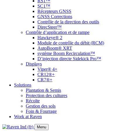
RS1™
SC1™
Récepteurs GNSS
GNSS Corrections
Contrôle de la direction des outils
DirecSteer™
Contrôle d’application et de rampe
Hawkeye® 2
Module de contrôle du débit (RCM)
AutoBoom® XRT
système Boom Recirculation™
D’injection directe Sidekick Pro™
Displays
Viper® 4+
CR12®+
CR7®+
Solutions
Plantation & Semis
Protection des cultures
Récolte
Gestion des sols
Foin & Fourrage
Work at Raven
Menu