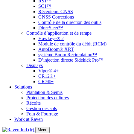
RS1™
SC1™
Récepteurs GNSS
GNSS Corrections
Contrôle de la direction des outils
DirecSteer™
Contrôle d’application et de rampe
Hawkeye® 2
Module de contrôle du débit (RCM)
AutoBoom® XRT
système Boom Recirculation™
D’injection directe Sidekick Pro™
Displays
Viper® 4+
CR12®+
CR7®+
Solutions
Plantation & Semis
Protection des cultures
Récolte
Gestion des sols
Foin & Fourrage
Work at Raven
Menu