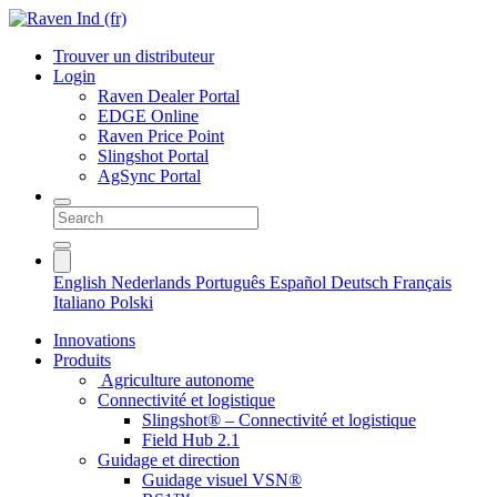
Trouver un distributeur
Login
Raven Dealer Portal
EDGE Online
Raven Price Point
Slingshot Portal
AgSync Portal
English
Nederlands
Português
Español
Deutsch
Français
Italiano
Polski
Innovations
Produits
Agriculture autonome
Connectivité et logistique
Slingshot® – Connectivité et logistique
Field Hub 2.1
Guidage et direction
Guidage visuel VSN®