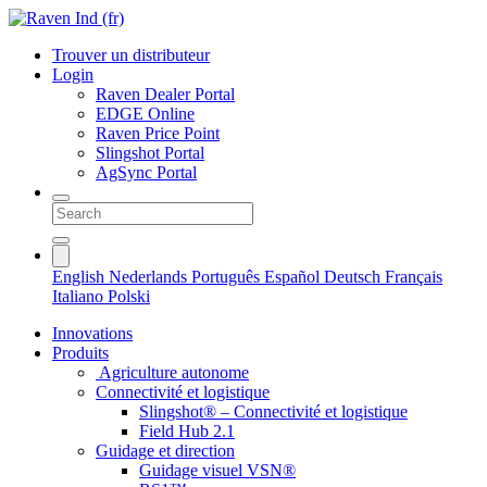
Trouver un distributeur
Login
Raven Dealer Portal
EDGE Online
Raven Price Point
Slingshot Portal
AgSync Portal
English
Nederlands
Português
Español
Deutsch
Français
Italiano
Polski
Innovations
Produits
Agriculture autonome
Connectivité et logistique
Slingshot® – Connectivité et logistique
Field Hub 2.1
Guidage et direction
Guidage visuel VSN®