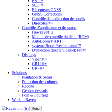
RS1™
SC1™
Récepteurs GNSS
GNSS Corrections
Contrôle de la direction des outils
DirecSteer™
Contrôle d’application et de rampe
Hawkeye® 2
Module de contrôle du débit (RCM)
AutoBoom® XRT
système Boom Recirculation™
D’injection directe Sidekick Pro™
Displays
Viper® 4+
CR12®+
CR7®+
Solutions
Plantation & Semis
Protection des cultures
Récolte
Gestion des sols
Foin & Fourrage
Work at Raven
Menu