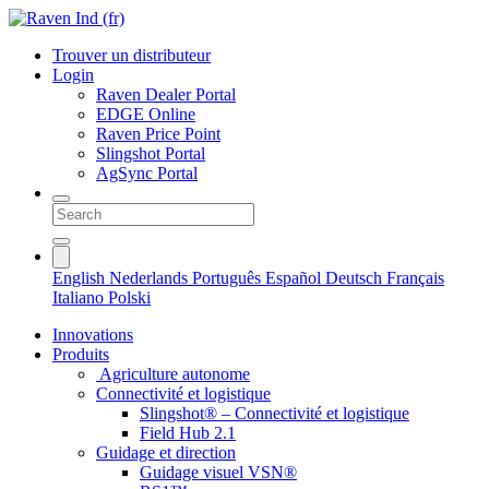
Trouver un distributeur
Login
Raven Dealer Portal
EDGE Online
Raven Price Point
Slingshot Portal
AgSync Portal
English
Nederlands
Português
Español
Deutsch
Français
Italiano
Polski
Innovations
Produits
Agriculture autonome
Connectivité et logistique
Slingshot® – Connectivité et logistique
Field Hub 2.1
Guidage et direction
Guidage visuel VSN®