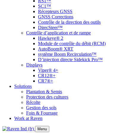
RS1™
SC1™
Récepteurs GNSS
GNSS Corrections
Contrôle de la direction des outils
DirecSteer™
Contrôle d’application et de rampe
Hawkeye® 2
Module de contrôle du débit (RCM)
AutoBoom® XRT
système Boom Recirculation™
D’injection directe Sidekick Pro™
Displays
Viper® 4+
CR12®+
CR7®+
Solutions
Plantation & Semis
Protection des cultures
Récolte
Gestion des sols
Foin & Fourrage
Work at Raven
Menu