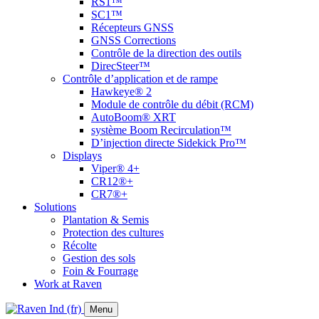
RS1™
SC1™
Récepteurs GNSS
GNSS Corrections
Contrôle de la direction des outils
DirecSteer™
Contrôle d’application et de rampe
Hawkeye® 2
Module de contrôle du débit (RCM)
AutoBoom® XRT
système Boom Recirculation™
D’injection directe Sidekick Pro™
Displays
Viper® 4+
CR12®+
CR7®+
Solutions
Plantation & Semis
Protection des cultures
Récolte
Gestion des sols
Foin & Fourrage
Work at Raven
Menu