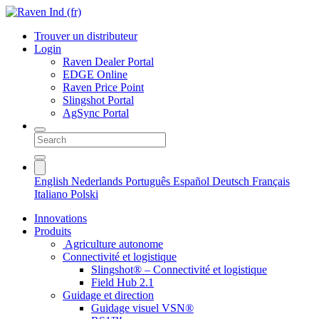
Trouver un distributeur
Login
Raven Dealer Portal
EDGE Online
Raven Price Point
Slingshot Portal
AgSync Portal
English
Nederlands
Português
Español
Deutsch
Français
Italiano
Polski
Innovations
Produits
Agriculture autonome
Connectivité et logistique
Slingshot® – Connectivité et logistique
Field Hub 2.1
Guidage et direction
Guidage visuel VSN®