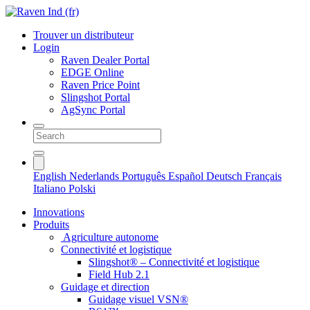
Trouver un distributeur
Login
Raven Dealer Portal
EDGE Online
Raven Price Point
Slingshot Portal
AgSync Portal
English
Nederlands
Português
Español
Deutsch
Français
Italiano
Polski
Innovations
Produits
Agriculture autonome
Connectivité et logistique
Slingshot® – Connectivité et logistique
Field Hub 2.1
Guidage et direction
Guidage visuel VSN®