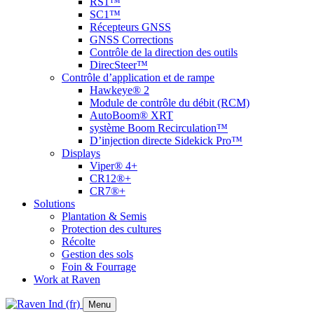
RS1™
SC1™
Récepteurs GNSS
GNSS Corrections
Contrôle de la direction des outils
DirecSteer™
Contrôle d’application et de rampe
Hawkeye® 2
Module de contrôle du débit (RCM)
AutoBoom® XRT
système Boom Recirculation™
D’injection directe Sidekick Pro™
Displays
Viper® 4+
CR12®+
CR7®+
Solutions
Plantation & Semis
Protection des cultures
Récolte
Gestion des sols
Foin & Fourrage
Work at Raven
Menu