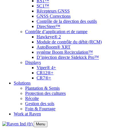
RS1™
SC1™
Récepteurs GNSS
GNSS Corrections
Contrôle de la direction des outils
DirecSteer™
Contrôle d’application et de rampe
Hawkeye® 2
Module de contrôle du débit (RCM)
AutoBoom® XRT
système Boom Recirculation™
D’injection directe Sidekick Pro™
Displays
Viper® 4+
CR12®+
CR7®+
Solutions
Plantation & Semis
Protection des cultures
Récolte
Gestion des sols
Foin & Fourrage
Work at Raven
Menu