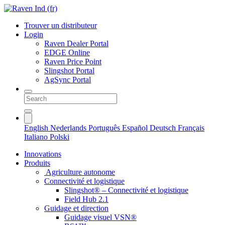
Trouver un distributeur
Login
Raven Dealer Portal
EDGE Online
Raven Price Point
Slingshot Portal
AgSync Portal
English
Nederlands
Português
Español
Deutsch
Français
Italiano
Polski
Innovations
Produits
Agriculture autonome
Connectivité et logistique
Slingshot® – Connectivité et logistique
Field Hub 2.1
Guidage et direction
Guidage visuel VSN®