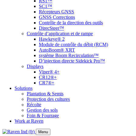
RS1™
SC1™
Récepteurs GNSS
GNSS Corrections
Contrôle de la direction des outils
DirecSteer™
Contrôle d’application et de rampe
Hawkeye® 2
Module de contrôle du débit (RCM)
AutoBoom® XRT
système Boom Recirculation™
D’injection directe Sidekick Pro™
Displays
Viper® 4+
CR12®+
CR7®+
Solutions
Plantation & Semis
Protection des cultures
Récolte
Gestion des sols
Foin & Fourrage
Work at Raven
Menu