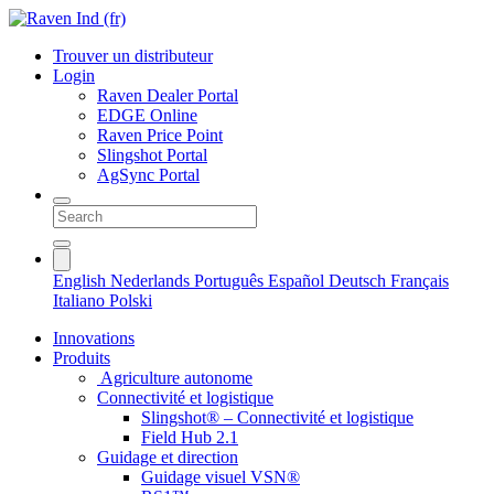
Trouver un distributeur
Login
Raven Dealer Portal
EDGE Online
Raven Price Point
Slingshot Portal
AgSync Portal
English
Nederlands
Português
Español
Deutsch
Français
Italiano
Polski
Innovations
Produits
Agriculture autonome
Connectivité et logistique
Slingshot® – Connectivité et logistique
Field Hub 2.1
Guidage et direction
Guidage visuel VSN®