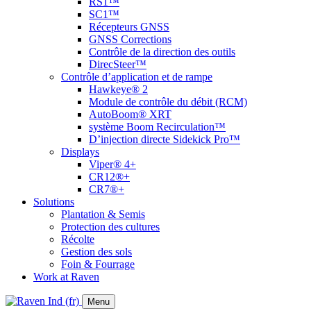
RS1™
SC1™
Récepteurs GNSS
GNSS Corrections
Contrôle de la direction des outils
DirecSteer™
Contrôle d’application et de rampe
Hawkeye® 2
Module de contrôle du débit (RCM)
AutoBoom® XRT
système Boom Recirculation™
D’injection directe Sidekick Pro™
Displays
Viper® 4+
CR12®+
CR7®+
Solutions
Plantation & Semis
Protection des cultures
Récolte
Gestion des sols
Foin & Fourrage
Work at Raven
Menu