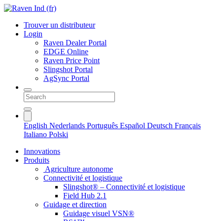
Trouver un distributeur
Login
Raven Dealer Portal
EDGE Online
Raven Price Point
Slingshot Portal
AgSync Portal
English
Nederlands
Português
Español
Deutsch
Français
Italiano
Polski
Innovations
Produits
Agriculture autonome
Connectivité et logistique
Slingshot® – Connectivité et logistique
Field Hub 2.1
Guidage et direction
Guidage visuel VSN®