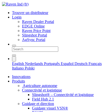
Trouver un distributeur
Login
Raven Dealer Portal
EDGE Online
Raven Price Point
Slingshot Portal
AgSync Portal
English
Nederlands
Português
Español
Deutsch
Français
Italiano
Polski
Innovations
Produits
Agriculture autonome
Connectivité et logistique
Slingshot® – Connectivité et logistique
Field Hub 2.1
Guidage et direction
Guidage visuel VSN®