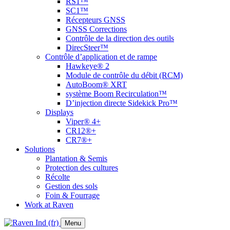
RS1™
SC1™
Récepteurs GNSS
GNSS Corrections
Contrôle de la direction des outils
DirecSteer™
Contrôle d’application et de rampe
Hawkeye® 2
Module de contrôle du débit (RCM)
AutoBoom® XRT
système Boom Recirculation™
D’injection directe Sidekick Pro™
Displays
Viper® 4+
CR12®+
CR7®+
Solutions
Plantation & Semis
Protection des cultures
Récolte
Gestion des sols
Foin & Fourrage
Work at Raven
Menu