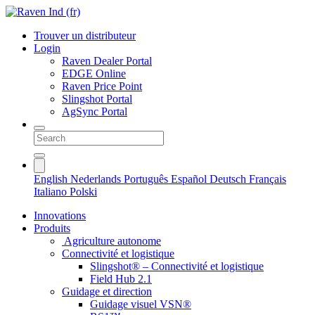
Trouver un distributeur
Login
Raven Dealer Portal
EDGE Online
Raven Price Point
Slingshot Portal
AgSync Portal
English
Nederlands
Português
Español
Deutsch
Français
Italiano
Polski
Innovations
Produits
Agriculture autonome
Connectivité et logistique
Slingshot® – Connectivité et logistique
Field Hub 2.1
Guidage et direction
Guidage visuel VSN®