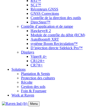
RS1™
SC1™
Récepteurs GNSS
GNSS Corrections
Contrôle de la direction des outils
DirecSteer™
Contrôle d’application et de rampe
Hawkeye® 2
Module de contrôle du débit (RCM)
AutoBoom® XRT
système Boom Recirculation™
D’injection directe Sidekick Pro™
Displays
Viper® 4+
CR12®+
CR7®+
Solutions
Plantation & Semis
Protection des cultures
Récolte
Gestion des sols
Foin & Fourrage
Work at Raven
Menu