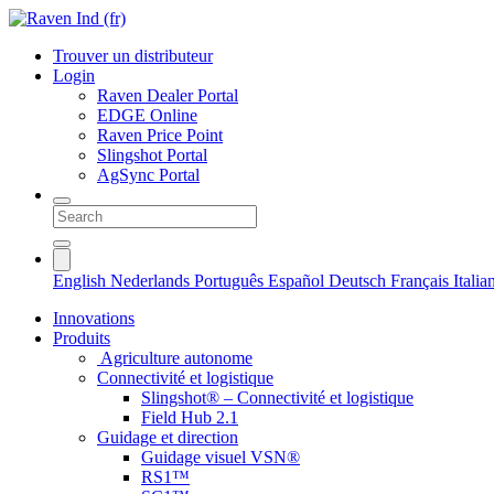
Trouver un distributeur
Login
Raven Dealer Portal
EDGE Online
Raven Price Point
Slingshot Portal
AgSync Portal
English
Nederlands
Português
Español
Deutsch
Français
Itali
Innovations
Produits
Agriculture autonome
Connectivité et logistique
Slingshot® – Connectivité et logistique
Field Hub 2.1
Guidage et direction
Guidage visuel VSN®
RS1™