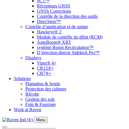
SC1™
Récepteurs GNSS
GNSS Corrections
Contrôle de la direction des outils
DirecSteer™
Contrôle d’application et de rampe
Hawkeye® 2
Module de contrôle du débit (RCM)
AutoBoom® XRT
système Boom Recirculation™
D’injection directe Sidekick Pro™
Displays
Viper® 4+
CR12®+
CR7®+
Solutions
Plantation & Semis
Protection des cultures
Récolte
Gestion des sols
Foin & Fourrage
Work at Raven
Menu