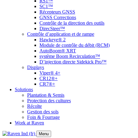
RS1™
SC1™
Récepteurs GNSS
GNSS Corrections
Contrôle de la direction des outils
DirecSteer™
Contrôle d’application et de rampe
Hawkeye® 2
Module de contrôle du débit (RCM)
AutoBoom® XRT
système Boom Recirculation™
D’injection directe Sidekick Pro™
Displays
Viper® 4+
CR12®+
CR7®+
Solutions
Plantation & Semis
Protection des cultures
Récolte
Gestion des sols
Foin & Fourrage
Work at Raven
Menu