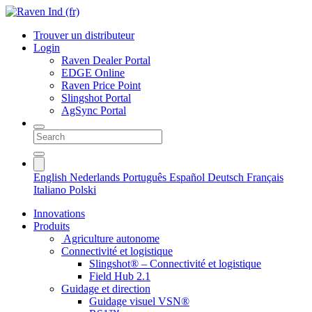
Trouver un distributeur
Login
Raven Dealer Portal
EDGE Online
Raven Price Point
Slingshot Portal
AgSync Portal
English
Nederlands
Português
Español
Deutsch
Français
Italiano
Polski
Innovations
Produits
Agriculture autonome
Connectivité et logistique
Slingshot® – Connectivité et logistique
Field Hub 2.1
Guidage et direction
Guidage visuel VSN®