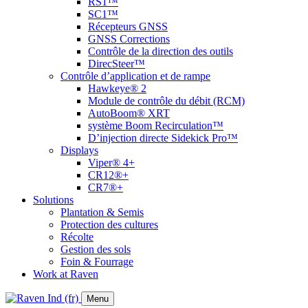
RS1™
SC1™
Récepteurs GNSS
GNSS Corrections
Contrôle de la direction des outils
DirecSteer™
Contrôle d’application et de rampe
Hawkeye® 2
Module de contrôle du débit (RCM)
AutoBoom® XRT
système Boom Recirculation™
D’injection directe Sidekick Pro™
Displays
Viper® 4+
CR12®+
CR7®+
Solutions
Plantation & Semis
Protection des cultures
Récolte
Gestion des sols
Foin & Fourrage
Work at Raven
Menu