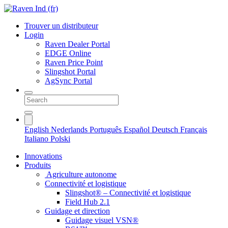
Trouver un distributeur
Login
Raven Dealer Portal
EDGE Online
Raven Price Point
Slingshot Portal
AgSync Portal
English
Nederlands
Português
Español
Deutsch
Français
Italiano
Polski
Innovations
Produits
Agriculture autonome
Connectivité et logistique
Slingshot® – Connectivité et logistique
Field Hub 2.1
Guidage et direction
Guidage visuel VSN®