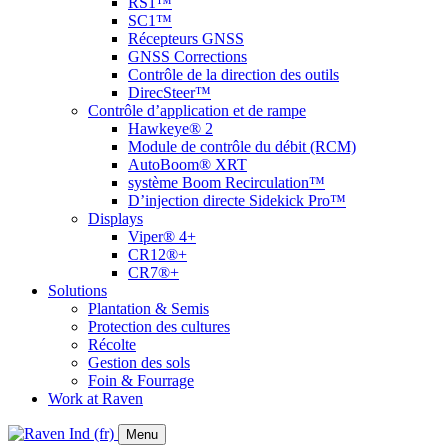
RS1™
SC1™
Récepteurs GNSS
GNSS Corrections
Contrôle de la direction des outils
DirecSteer™
Contrôle d’application et de rampe
Hawkeye® 2
Module de contrôle du débit (RCM)
AutoBoom® XRT
système Boom Recirculation™
D’injection directe Sidekick Pro™
Displays
Viper® 4+
CR12®+
CR7®+
Solutions
Plantation & Semis
Protection des cultures
Récolte
Gestion des sols
Foin & Fourrage
Work at Raven
Menu