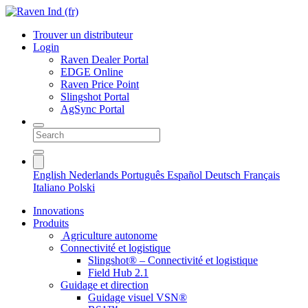
Trouver un distributeur
Login
Raven Dealer Portal
EDGE Online
Raven Price Point
Slingshot Portal
AgSync Portal
English
Nederlands
Português
Español
Deutsch
Français
Italiano
Polski
Innovations
Produits
Agriculture autonome
Connectivité et logistique
Slingshot® – Connectivité et logistique
Field Hub 2.1
Guidage et direction
Guidage visuel VSN®