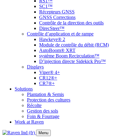
RS1™
SC1™
Récepteurs GNSS
GNSS Corrections
Contrôle de la direction des outils
DirecSteer™
Contrôle d’application et de rampe
Hawkeye® 2
Module de contrôle du débit (RCM)
AutoBoom® XRT
système Boom Recirculation™
D’injection directe Sidekick Pro™
Displays
Viper® 4+
CR12®+
CR7®+
Solutions
Plantation & Semis
Protection des cultures
Récolte
Gestion des sols
Foin & Fourrage
Work at Raven
Menu