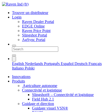
Trouver un distributeur
Login
Raven Dealer Portal
EDGE Online
Raven Price Point
Slingshot Portal
AgSync Portal
English
Nederlands
Português
Español
Deutsch
Français
Italiano
Polski
Innovations
Produits
Agriculture autonome
Connectivité et logistique
Slingshot® – Connectivité et logistique
Field Hub 2.1
Guidage et direction
Guidage visuel VSN®