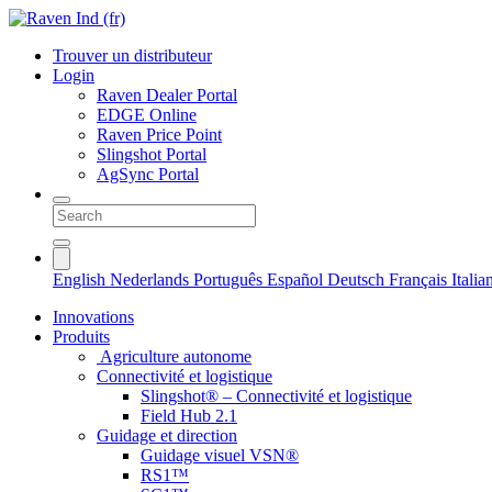
Trouver un distributeur
Login
Raven Dealer Portal
EDGE Online
Raven Price Point
Slingshot Portal
AgSync Portal
English
Nederlands
Português
Español
Deutsch
Français
Itali
Innovations
Produits
Agriculture autonome
Connectivité et logistique
Slingshot® – Connectivité et logistique
Field Hub 2.1
Guidage et direction
Guidage visuel VSN®
RS1™