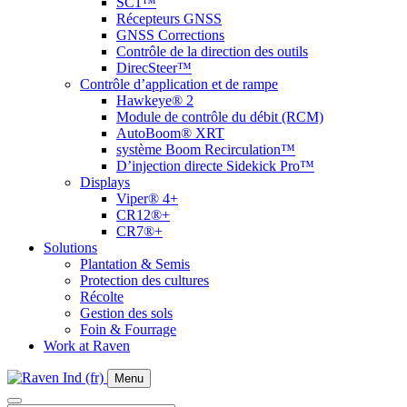
SC1™
Récepteurs GNSS
GNSS Corrections
Contrôle de la direction des outils
DirecSteer™
Contrôle d’application et de rampe
Hawkeye® 2
Module de contrôle du débit (RCM)
AutoBoom® XRT
système Boom Recirculation™
D’injection directe Sidekick Pro™
Displays
Viper® 4+
CR12®+
CR7®+
Solutions
Plantation & Semis
Protection des cultures
Récolte
Gestion des sols
Foin & Fourrage
Work at Raven
Menu