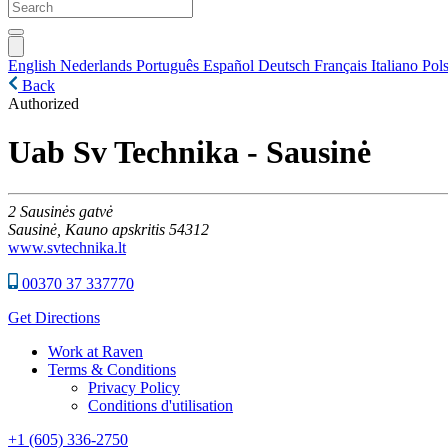
English
Nederlands
Português
Español
Deutsch
Français
Italiano
Pols
Back
Authorized
Uab Sv Technika - Sausinė
2
Sausinės gatvė
Sausinė,
Kauno apskritis
54312
www.svtechnika.lt
00370 37 337770
Get Directions
Work at Raven
Terms & Conditions
Privacy Policy
Conditions d'utilisation
+1 (605) 336-2750