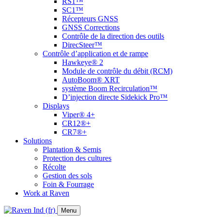
RS1™
SC1™
Récepteurs GNSS
GNSS Corrections
Contrôle de la direction des outils
DirecSteer™
Contrôle d’application et de rampe
Hawkeye® 2
Module de contrôle du débit (RCM)
AutoBoom® XRT
système Boom Recirculation™
D’injection directe Sidekick Pro™
Displays
Viper® 4+
CR12®+
CR7®+
Solutions
Plantation & Semis
Protection des cultures
Récolte
Gestion des sols
Foin & Fourrage
Work at Raven
Menu