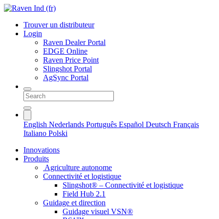
Trouver un distributeur
Login
Raven Dealer Portal
EDGE Online
Raven Price Point
Slingshot Portal
AgSync Portal
English
Nederlands
Português
Español
Deutsch
Français
Italiano
Polski
Innovations
Produits
Agriculture autonome
Connectivité et logistique
Slingshot® – Connectivité et logistique
Field Hub 2.1
Guidage et direction
Guidage visuel VSN®