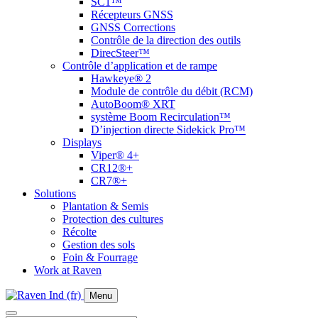
SC1™
Récepteurs GNSS
GNSS Corrections
Contrôle de la direction des outils
DirecSteer™
Contrôle d’application et de rampe
Hawkeye® 2
Module de contrôle du débit (RCM)
AutoBoom® XRT
système Boom Recirculation™
D’injection directe Sidekick Pro™
Displays
Viper® 4+
CR12®+
CR7®+
Solutions
Plantation & Semis
Protection des cultures
Récolte
Gestion des sols
Foin & Fourrage
Work at Raven
Menu