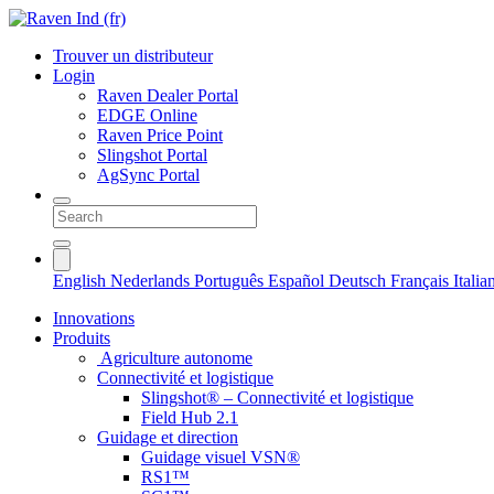
Trouver un distributeur
Login
Raven Dealer Portal
EDGE Online
Raven Price Point
Slingshot Portal
AgSync Portal
English
Nederlands
Português
Español
Deutsch
Français
Itali
Innovations
Produits
Agriculture autonome
Connectivité et logistique
Slingshot® – Connectivité et logistique
Field Hub 2.1
Guidage et direction
Guidage visuel VSN®
RS1™