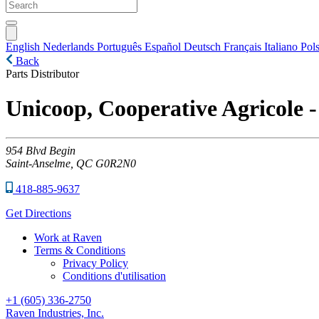
English
Nederlands
Português
Español
Deutsch
Français
Italiano
Pols
Back
Parts Distributor
Unicoop, Cooperative Agricole 
954
Blvd Begin
Saint-Anselme,
QC
G0R2N0
418-885-9637
Get Directions
Work at Raven
Terms & Conditions
Privacy Policy
Conditions d'utilisation
+1 (605) 336-2750
Raven Industries, Inc.