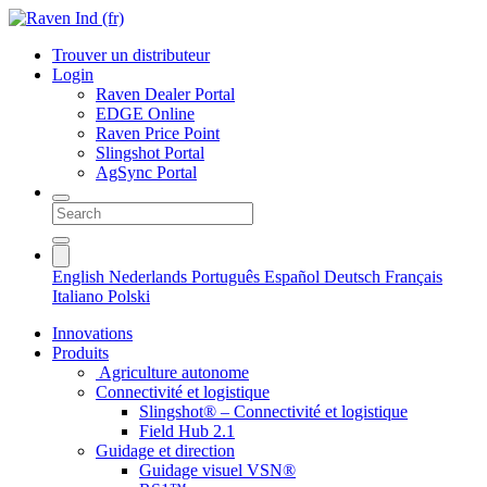
Trouver un distributeur
Login
Raven Dealer Portal
EDGE Online
Raven Price Point
Slingshot Portal
AgSync Portal
English
Nederlands
Português
Español
Deutsch
Français
Italiano
Polski
Innovations
Produits
Agriculture autonome
Connectivité et logistique
Slingshot® – Connectivité et logistique
Field Hub 2.1
Guidage et direction
Guidage visuel VSN®