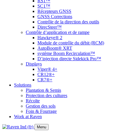
RS1™
SC1™
Récepteurs GNSS
GNSS Corrections
Contrôle de la direction des outils
DirecSteer™
Contrôle d’application et de rampe
Hawkeye® 2
Module de contrôle du débit (RCM)
AutoBoom® XRT
système Boom Recirculation™
D’injection directe Sidekick Pro™
Displays
Viper® 4+
CR12®+
CR7®+
Solutions
Plantation & Semis
Protection des cultures
Récolte
Gestion des sols
Foin & Fourrage
Work at Raven
Menu