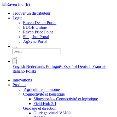
Trouver un distributeur
Login
Raven Dealer Portal
EDGE Online
Raven Price Point
Slingshot Portal
AgSync Portal
English
Nederlands
Português
Español
Deutsch
Français
Italiano
Polski
Innovations
Produits
Agriculture autonome
Connectivité et logistique
Slingshot® – Connectivité et logistique
Field Hub 2.1
Guidage et direction
Guidage visuel VSN®