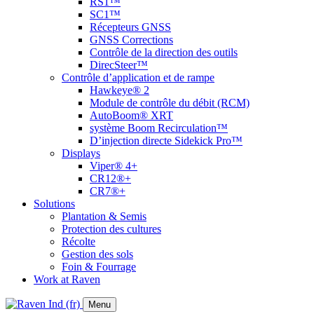
RS1™
SC1™
Récepteurs GNSS
GNSS Corrections
Contrôle de la direction des outils
DirecSteer™
Contrôle d’application et de rampe
Hawkeye® 2
Module de contrôle du débit (RCM)
AutoBoom® XRT
système Boom Recirculation™
D’injection directe Sidekick Pro™
Displays
Viper® 4+
CR12®+
CR7®+
Solutions
Plantation & Semis
Protection des cultures
Récolte
Gestion des sols
Foin & Fourrage
Work at Raven
Menu