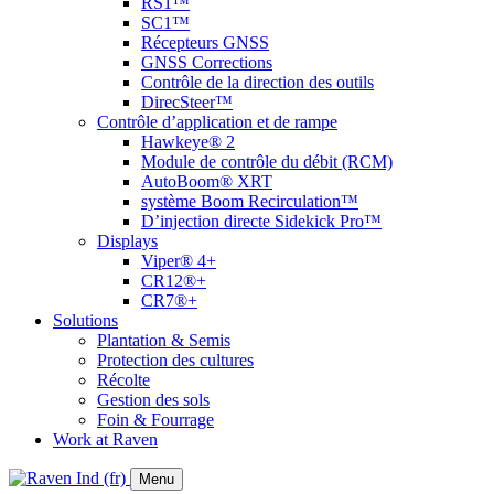
RS1™
SC1™
Récepteurs GNSS
GNSS Corrections
Contrôle de la direction des outils
DirecSteer™
Contrôle d’application et de rampe
Hawkeye® 2
Module de contrôle du débit (RCM)
AutoBoom® XRT
système Boom Recirculation™
D’injection directe Sidekick Pro™
Displays
Viper® 4+
CR12®+
CR7®+
Solutions
Plantation & Semis
Protection des cultures
Récolte
Gestion des sols
Foin & Fourrage
Work at Raven
Menu