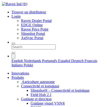
Trouver un distributeur
Login
Raven Dealer Portal
EDGE Online
Raven Price Point
Slingshot Portal
AgSync Portal
English
Nederlands
Português
Español
Deutsch
Français
Italiano
Polski
Innovations
Produits
Agriculture autonome
Connectivité et logistique
Slingshot® – Connectivité et logistique
Field Hub 2.1
Guidage et direction
Guidage visuel VSN®