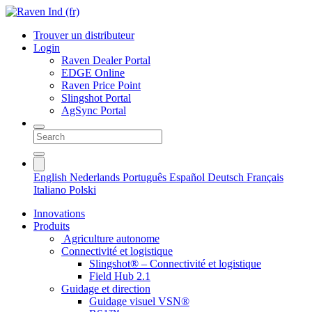
Trouver un distributeur
Login
Raven Dealer Portal
EDGE Online
Raven Price Point
Slingshot Portal
AgSync Portal
English
Nederlands
Português
Español
Deutsch
Français
Italiano
Polski
Innovations
Produits
Agriculture autonome
Connectivité et logistique
Slingshot® – Connectivité et logistique
Field Hub 2.1
Guidage et direction
Guidage visuel VSN®