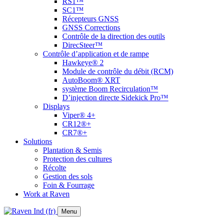
RS1™
SC1™
Récepteurs GNSS
GNSS Corrections
Contrôle de la direction des outils
DirecSteer™
Contrôle d’application et de rampe
Hawkeye® 2
Module de contrôle du débit (RCM)
AutoBoom® XRT
système Boom Recirculation™
D’injection directe Sidekick Pro™
Displays
Viper® 4+
CR12®+
CR7®+
Solutions
Plantation & Semis
Protection des cultures
Récolte
Gestion des sols
Foin & Fourrage
Work at Raven
Menu