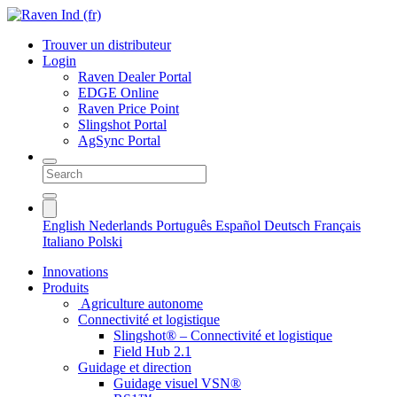
Trouver un distributeur
Login
Raven Dealer Portal
EDGE Online
Raven Price Point
Slingshot Portal
AgSync Portal
English
Nederlands
Português
Español
Deutsch
Français
Italiano
Polski
Innovations
Produits
Agriculture autonome
Connectivité et logistique
Slingshot® – Connectivité et logistique
Field Hub 2.1
Guidage et direction
Guidage visuel VSN®