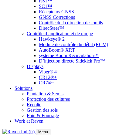
RS1™
SC1™
Récepteurs GNSS
GNSS Corrections
Contrôle de la direction des outils
DirecSteer™
Contrôle d’application et de rampe
Hawkeye® 2
Module de contrôle du débit (RCM)
AutoBoom® XRT
système Boom Recirculation™
D’injection directe Sidekick Pro™
Displays
Viper® 4+
CR12®+
CR7®+
Solutions
Plantation & Semis
Protection des cultures
Récolte
Gestion des sols
Foin & Fourrage
Work at Raven
Menu