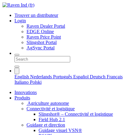
Trouver un distributeur
Login
Raven Dealer Portal
EDGE Online
Raven Price Point
Slingshot Portal
AgSync Portal
English
Nederlands
Português
Español
Deutsch
Français
Italiano
Polski
Innovations
Produits
Agriculture autonome
Connectivité et logistique
Slingshot® – Connectivité et logistique
Field Hub 2.1
Guidage et direction
Guidage visuel VSN®