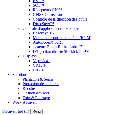
RS1™
SC1™
Récepteurs GNSS
GNSS Corrections
Contrôle de la direction des outils
DirecSteer™
Contrôle d’application et de rampe
Hawkeye® 2
Module de contrôle du débit (RCM)
AutoBoom® XRT
système Boom Recirculation™
D’injection directe Sidekick Pro™
Displays
Viper® 4+
CR12®+
CR7®+
Solutions
Plantation & Semis
Protection des cultures
Récolte
Gestion des sols
Foin & Fourrage
Work at Raven
Menu