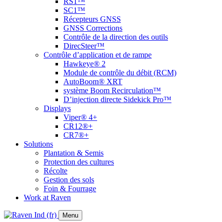
RS1™
SC1™
Récepteurs GNSS
GNSS Corrections
Contrôle de la direction des outils
DirecSteer™
Contrôle d’application et de rampe
Hawkeye® 2
Module de contrôle du débit (RCM)
AutoBoom® XRT
système Boom Recirculation™
D’injection directe Sidekick Pro™
Displays
Viper® 4+
CR12®+
CR7®+
Solutions
Plantation & Semis
Protection des cultures
Récolte
Gestion des sols
Foin & Fourrage
Work at Raven
Menu