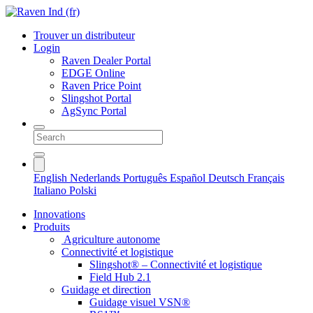
Trouver un distributeur
Login
Raven Dealer Portal
EDGE Online
Raven Price Point
Slingshot Portal
AgSync Portal
English
Nederlands
Português
Español
Deutsch
Français
Italiano
Polski
Innovations
Produits
Agriculture autonome
Connectivité et logistique
Slingshot® – Connectivité et logistique
Field Hub 2.1
Guidage et direction
Guidage visuel VSN®