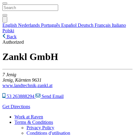
English
Nederlands
Português
Español
Deutsch
Français
Italiano
Polski
Back
Authorized
Zankl GmbH
7
Jenig
Jenig,
Kärnten
9631
www.landtechnik-zankl.at
53 263888294
Send Email
Get Directions
Work at Raven
Terms & Conditions
Privacy Policy
Conditions d'utilisation