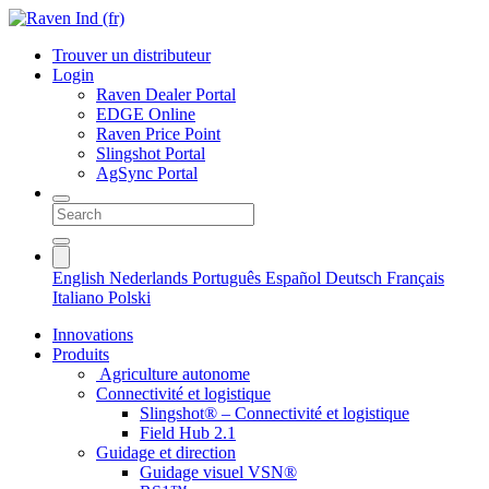
Trouver un distributeur
Login
Raven Dealer Portal
EDGE Online
Raven Price Point
Slingshot Portal
AgSync Portal
English
Nederlands
Português
Español
Deutsch
Français
Italiano
Polski
Innovations
Produits
Agriculture autonome
Connectivité et logistique
Slingshot® – Connectivité et logistique
Field Hub 2.1
Guidage et direction
Guidage visuel VSN®