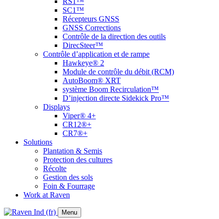
RS1™
SC1™
Récepteurs GNSS
GNSS Corrections
Contrôle de la direction des outils
DirecSteer™
Contrôle d’application et de rampe
Hawkeye® 2
Module de contrôle du débit (RCM)
AutoBoom® XRT
système Boom Recirculation™
D’injection directe Sidekick Pro™
Displays
Viper® 4+
CR12®+
CR7®+
Solutions
Plantation & Semis
Protection des cultures
Récolte
Gestion des sols
Foin & Fourrage
Work at Raven
Menu